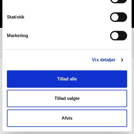
Cookiedeklaration
Statistik
Marketing
© Samarbejde mellem nordjyllands bunkermuseer veluxfondens
museumssatsning 2026
Vis detaljer
Tillad alle
Tillad valgte
This website makes use of cookies to enhance browsing experience and
provide additional functionality.
Details
Afvis
Allow cookies