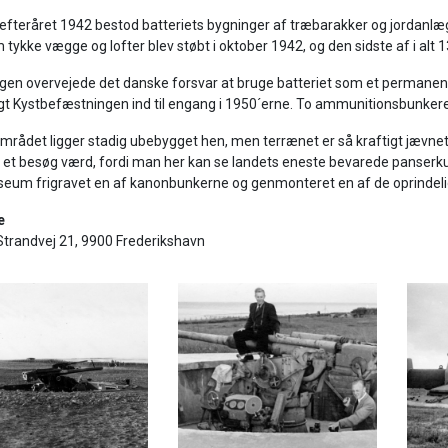
l efteråret 1942 bestod batteriets bygninger af træbarakker og jordanl
tykke vægge og lofter blev støbt i oktober 1942, og den sidste af i alt
igen overvejede det danske forsvar at bruge batteriet som et permanent
gt Kystbefæstningen ind til engang i 1950´erne. To ammunitionsbunkere 
mrådet ligger stadig ubebygget hen, men terrænet er så kraftigt jævnet, 
el et besøg værd, fordi man her kan se landets eneste bevarede panserk
eum frigravet en af kanonbunkerne og genmonteret en af de oprindeli
e
Strandvej 21, 9900 Frederikshavn