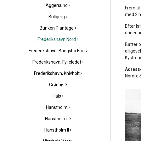
Aggersund
Frem ti
med 2 m 
Bulbjerg
Efter kr
Bunken Plantage
underla
Frederikshavn Nord
Batterio
Frederikshavn, Bangsbo Fort
alligev
Kystmus
Frederikshavn, Fylleledet
Adress
Frederikshavn, Knivholt
Nordre 
Grønhøj
Hals
Hanstholm
Hanstholm I
Hanstholm II