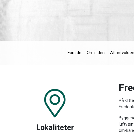
Forside
Om siden
Atlantvolden
Fre
På klitt
Frederi
Byggerie
luftvæn
Lokaliteter
cm-kano