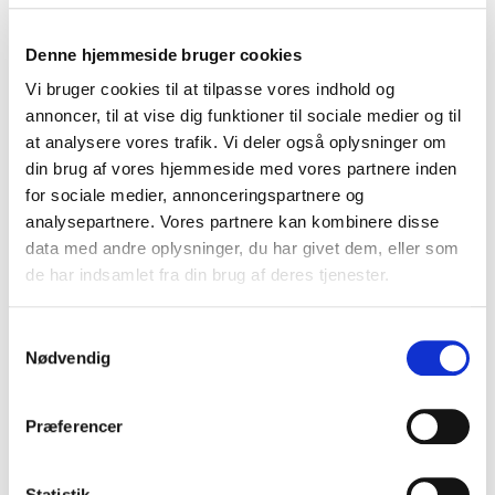
Bulbjerg
- infanteristøttepunkt og pejlestation for 38 cm-
batteri i Hanstholm
Denne hjemmeside bruger cookies
Vi bruger cookies til at tilpasse vores indhold og
Bunken Plantage
-
marinekystbatteri (12 cm)
annoncer, til at vise dig funktioner til sociale medier og til
Frederikshavn
at analysere vores trafik. Vi deler også oplysninger om
Frederikshavn Nord
- tungt luftværnsbatteri (10,5 cm)
din brug af vores hjemmeside med vores partnere inden
Bangsbofort
- marinekystbatteri (15 cm)
MUSEUM
for sociale medier, annonceringspartnere og
Fylleledet
- ammunitionsdepot
analysepartnere. Vores partnere kan kombinere disse
Knivholt
- flyveplads
data med andre oplysninger, du har givet dem, eller som
de har indsamlet fra din brug af deres tjenester.
Grønhøj
- flankeringsgruppe
Hals
-
marinekystbatteri (12,7 cm)
Samtykkevalg
Nødvendig
Hanstholm
Hanstholm I
- marinekystbatteri (17 cm)
Hanstholm II
- marinekystbatteri (38 cm)
MUSEUM
Præferencer
Hanstholm
- infanteriforsvar
Hirtshals
Statistik